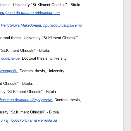
thesis, University "St.Kliment Ohridski" - Bitola.
си (прво до шесто одделение) на
 Република Македонија, при мобилизирањето
toral thesis, University "St.Kliment Ohridski" -
"St.Kliment Ohridski" - Bitola.
 одделение.
Doctoral thesis, University
употреби.
Doctoral thesis, University
t Ohridski" - Bitola.
ity "St.Kliment Ohridski" - Bitola.
фикасно деловно одлучување.
Doctoral thesis,
rsity "St.Kliment Ohridski" - Bitola.
 кај пороскопската метода за