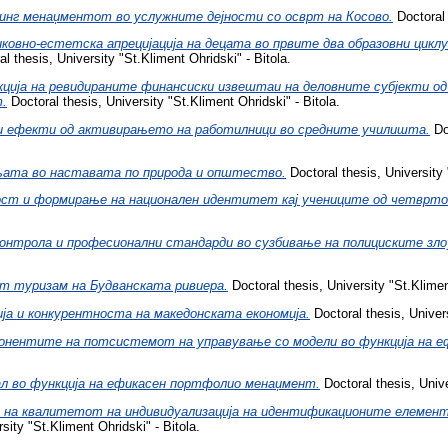
инг менаџментот во услужните дејности со осврт на Косово.
Doctoral 
ковно-естетска апрецијација на децата во првите два образовни циклу
l thesis, University "St.Kliment Ohridski" - Bitola.
ија на ревидираните финансиски извештаи на деловните субјекти од
т.
Doctoral thesis, University "St.Kliment Ohridski" - Bitola.
и ефекти од активирањето на работилници во средните училишта.
Doc
ата во наставата по природа и општество.
Doctoral thesis, University 
ост и формирање на национален идентитет кај учениците од четврто
нтрола и професионални стандарди во сузбивање на полициските зло
т туризам на Будванската ривиера.
Doctoral thesis, University "St.Klimen
а и конкурентноста на македонската економија.
Doctoral thesis, Univers
понентите на потсистемот на управување со модели во функција на е
л во функција на ефикасен портфолио менаџмент.
Doctoral thesis, Unive
 на квалитетот на индивидуализација на идентификационите елементи
sity "St.Kliment Ohridski" - Bitola.