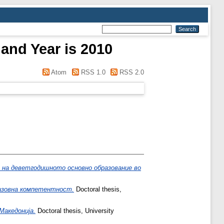
 and Year is 2010
Atom
RSS 1.0
RSS 2.0
 на деветгодишното основно образование во
азовна компетентност.
Doctoral thesis,
Македонија.
Doctoral thesis, University