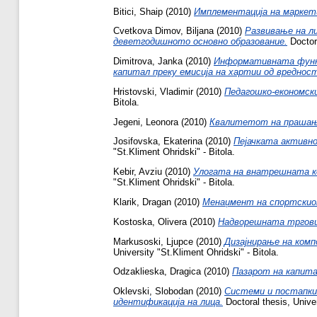
Bitici, Shaip
(2010)
Имплементација на маркет
Cvetkova Dimov, Biljana
(2010)
Развивање на ли
деветгодишното основно образование.
Doctora
Dimitrova, Janka
(2010)
Информативната функц
капитал преку емисија на хартии од вреднос
Hristovski, Vladimir
(2010)
Педагошко-економск
Bitola.
Jegeni, Leonora
(2010)
Квалитетот на прашањ
Josifovska, Ekaterina
(2010)
Пејачката активн
"St.Kliment Ohridski" - Bitola.
Kebir, Avziu
(2010)
Улогата на внатрешната ко
"St.Kliment Ohridski" - Bitola.
Klarik, Dragan
(2010)
Менаџмент на спортскио
Kostoska, Olivera
(2010)
Надворешната трговиј
Markusoski, Ljupce
(2010)
Дизајнирање на ком
University "St.Kliment Ohridski" - Bitola.
Odzaklieska, Dragica
(2010)
Пазарот на капита
Oklevski, Slobodan
(2010)
Системи и постапки
идентификација на лица.
Doctoral thesis, Univer