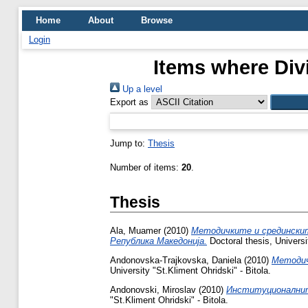
Home
About
Browse
Login
Items where Divi
Up a level
Export as
Jump to:
Thesis
Number of items:
20
.
Thesis
Ala, Muamer
(2010)
Методичките и срединскит
Република Македонија.
Doctoral thesis, Universit
Andonovska-Trajkovska, Daniela
(2010)
Методич
University "St.Kliment Ohridski" - Bitola.
Andonovski, Miroslav
(2010)
Институционалните
"St.Kliment Ohridski" - Bitola.