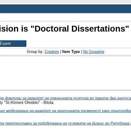
sion is "Doctoral Dissertations"
Group by:
Creators
|
Item Type
|
No Grouping
е фактори за развојот на техничката култура во првите два циклуса
y "St.Kliment Ohridski" - Bitola.
ко моделирање на развојот на критичката писменост како општообр
 претпоставки за подобрување на условите на бизнис во Република 