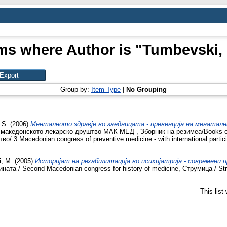
ms where Author is "
Tumbevski,
Group by:
Item Type
|
No Grouping
 S.
(2006)
Менталното здравје во заедницата - превенција на менатални
 македонското лекарско друштво МАК МЕД , Зборник на резимеа/Books of 
/ 3 Macedonian congress of preventive medicine - with international parti
, M.
(2005)
Историјат на рехабилитација во психијатрија - современи 
ата / Second Macedonian congress for history of medicine, Струмица / Str
This lis