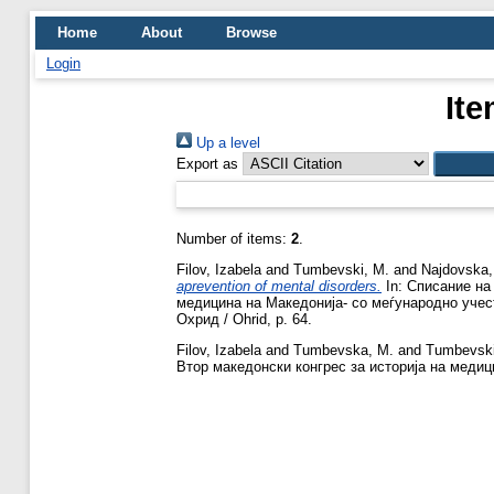
Home
About
Browse
Login
Ite
Up a level
Export as
Number of items:
2
.
Filov, Izabela
and
Tumbevski, M.
and
Najdovska,
aprevention of mental disorders.
In: Списание на
медицина на Македонија- со меѓународно учество
Охрид / Ohrid, p. 64.
Filov, Izabela
and
Tumbevska, M.
and
Tumbevski
Втор македонски конгрес за историја на медицин