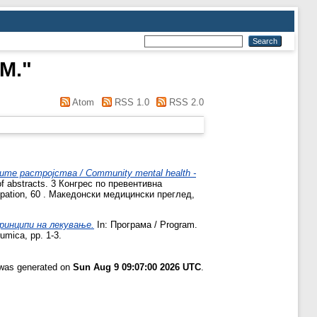
 M.
"
Atom
RSS 1.0
RSS 2.0
те растројства / Community mental health -
abstracts. 3 Конгрес по превентивна
cipation, 60 . Македонски медицински преглед,
принципи на лекување.
In: Програма / Program.
umica, pp. 1-3.
t was generated on
Sun Aug 9 09:07:00 2026 UTC
.