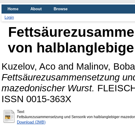
Home
About
Browse
Login
Fettsäurezusamme
von halblanglebig
Kuzelov, Aco
and
Malinov, Bob
Fettsäurezusammensetzung und 
mazedonischer Wurst.
FLEISCHW
ISSN 0015-363X
Text
Fettsäurezusammensetzung und Sensorik von halblanglebiger mazedon
Download (2MB)