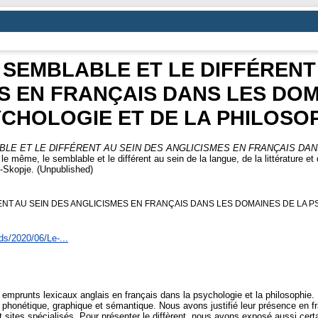
 SEMBLABLE ET LE DIFFÉRENT
S EN FRANÇAIS DANS LES DOM
CHOLOGIE ET DE LA PHILOSO
BLE ET LE DIFFÉRENT AU SEIN DES ANGLICISMES EN FRANÇAIS DA
 le même, le semblable et le différent au sein de la langue, de la littérature e
"-Skopje. (Unpublished)
ENT AU SEIN DES ANGLICISMES EN FRANÇAIS DANS LES DOMAINES DE LA PS
ds/2020/06/Le-...
es emprunts lexicaux anglais en français dans la psychologie et la philosophie
t phonétique, graphique et sémantique. Nous avons justifié leur présence en f
ites spécialisés. Pour présenter le diffèrent, nous avons exposé aussi certai