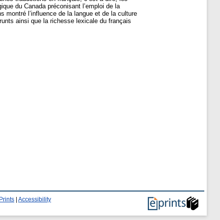
gique du Canada préconisant l’emploi de la
montré l’influence de la langue et de la culture
nts ainsi que la richesse lexicale du français
Prints
|
Accessibility