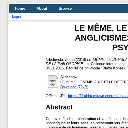
Home
About
Browse
Login
LE MÊME, LE
ANGLICISME
PSY
Nikolovski, Zoran
(2018)
LE MÊME, LE SEMBLA
DE LA PHILOSOPHIE.
In: Colloque international:
04.11.2016, Faculté de philologie "Blaže Koneski
Slideshow
LE MÊME, LE SEMBLABLE ET LE DIFFÉR
Download (72kB)
Official URL:
https://flf.ukim.mk/wp-content/uploa
Abstract
Ce travail étudie la pénétration et la présence d
phonétiques et leurs sens, en présentant leur éta
composé de dictionnaires, journaux, magazines et s