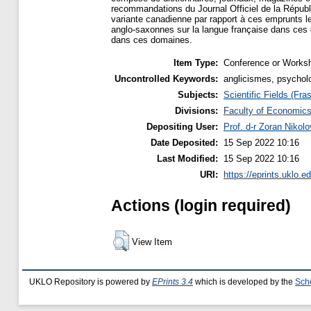
recommandations du Journal Officiel de la Républi
variante canadienne par rapport à ces emprunts l
anglo-saxonnes sur la langue française dans ces d
dans ces domaines.
Item Type:
Conference or Worksh
Uncontrolled Keywords:
anglicismes, psycholo
Subjects:
Scientific Fields (Fras
Divisions:
Faculty of Economic
Depositing User:
Prof. d-r Zoran Nikolo
Date Deposited:
15 Sep 2022 10:16
Last Modified:
15 Sep 2022 10:16
URI:
https://eprints.uklo.e
Actions (login required)
View Item
UKLO Repository is powered by
EPrints 3.4
which is developed by the
Sch