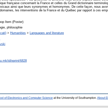
que française concernant la France et celles du Grand dictionnaire terminolo
exicaux ainsi que leurs synonymes et homonymes. De cette façon, nous avons 
omaines, les interventions de la France et du Québec par rapport à ces empru
op Item (Poster)
gie, philosophie
cati)
>
Humanities
>
Languages and literature
s
vski
du.mk/id/eprint/6828
ool of Electronics and Computer Science
at the University of Southampton.
About E