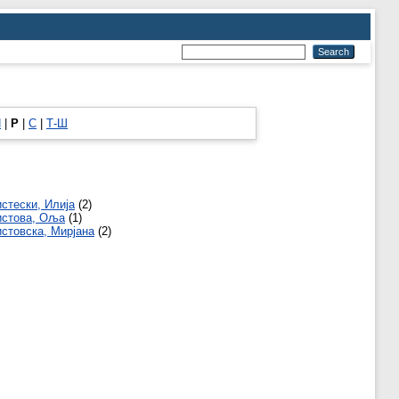
П
|
Р
|
С
|
Т-Ш
стески, Илија
(2)
истова, Оља
(1)
стовска, Мирјана
(2)