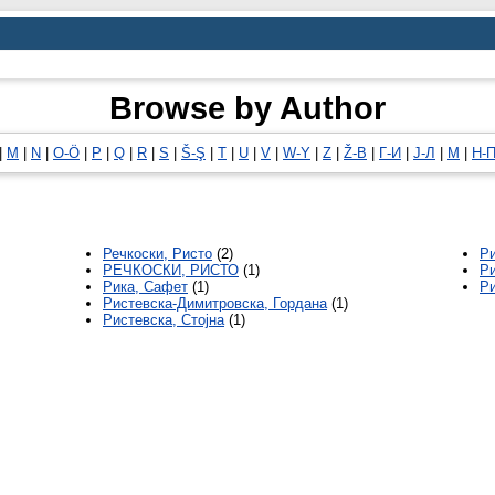
Browse by Author
|
M
|
N
|
O-Ö
|
P
|
Q
|
R
|
S
|
Š-Ş
|
T
|
U
|
V
|
W-Y
|
Z
|
Ž-В
|
Г-И
|
Ј-Л
|
М
|
Н-
Речкоски, Ристо
(2)
Ри
РЕЧКОСКИ, РИСТО
(1)
Р
Рика, Сафет
(1)
Ри
Ристевска-Димитровска, Гордана
(1)
Ристевска, Стојна
(1)