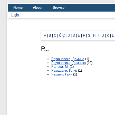
Home
About
Browse
Login
A
|
B
|
C
|
Ć-Ç
|
D
|
Đ
|
E
|
F
|
G
|
H
|
I
|
J
|
K
|
L
Р...
Рајчановска, Домина
(1)
Рајчановска, Домника
(10)
Ралева, М.
(1)
Рамадани, Илир
(1)
Рашити, Гани
(1)