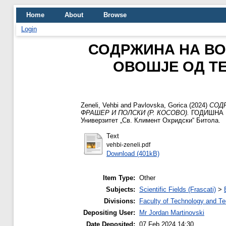
Home
About
Browse
Login
СОДРЖИНА НА ВО
ОВОШЈЕ ОД ТЕ
Zeneli, Vehbi
and
Pavlovska, Gorica
(2024)
СОДР
ФРАШЕР И ПОЛСКИ (Р. КОСОВО).
ГОДИШНА КО
Универзитет „Св. Климент Охридски“ Битола.
Text
vehbi-zeneli.pdf
Download (401kB)
Item Type:
Other
Subjects:
Scientific Fields (Frascati)
>
Divisions:
Faculty of Technology and Te
Depositing User:
Mr Jordan Martinovski
Date Deposited:
07 Feb 2024 14:30