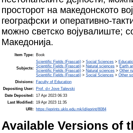
просторот на македонското во
географски и оперативно-такт
можно светско војувалиште; с
Македонија.
Item Type:
Book
Scientific Fields (Frascati)
>
Social Sciences
>
Educati
Scientific Fields (Frascati)
>
Natural sciences
>
Earth a
Subjects:
Scientific Fields (Frascati)
>
Natural sciences
>
Other n
Scientific Fields (Frascati)
>
Social Sciences
>
Other so
Divisions:
Faculty of Education
Depositing User:
Prof. d-r Jove Talevski
Date Deposited:
17 Apr 2023 06:33
Last Modified:
19 Apr 2023 11:35
URI:
https://eprints.uklo.edu.mk/id/eprint/8084
Available Versions of t