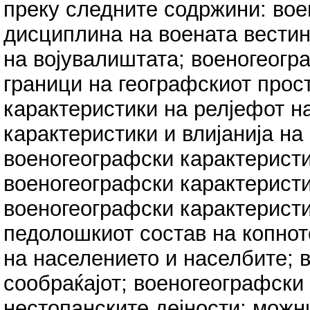
преку следните содржини: вое
дисциплина на воената вестин
на војувалиштата; военогеогр
граници на географскиот прос
карактеристики на релјефот н
карактеристики и влијанија н
военогеографски карактеристи
военогеографски карактеристик
военогеографски карактеристи
педолошкиот состав на копнот
на населението и населбите; 
сообраќајот; военогеографски
нестопанските дејности; можн