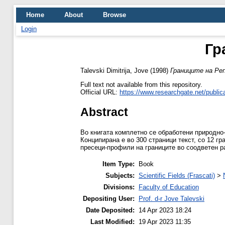
Home
About
Browse
Login
Гр
Talevski Dimitrija, Jove
(1998)
Границите на Реп
Full text not available from this repository.
Official URL:
https://www.researchgate.net/public
Abstract
Во книгата комплетно се обработени природно-
Конципирана е во 300 страници текст, со 12 гр
пресеци-профили на границите во соодветен ра
Item Type:
Book
Subjects:
Scientific Fields (Frascati)
>
Divisions:
Faculty of Education
Depositing User:
Prof. d-r Jove Talevski
Date Deposited:
14 Apr 2023 18:24
Last Modified:
19 Apr 2023 11:35