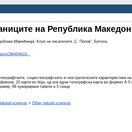
аниците на Република Македон
ублика Македонија.
Клуб на писателите „С. Попов“, Битола.
ation/286454619...
географските, социо-географските и геостратегиските карактеристики на
афикони, 10 карти во боја, од кои една топографска карта во формат А 0
змер, 69 нумерирани табели и 5 скици.
Natural sciences
>
Other natural sciences