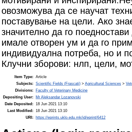
мотивирани и инспирирани.Не
овозможува да се научат техн
поставување на цели. Ако зна
значително да го поедностав
имале отворен ум и да го прим
индивидуална потреба, но и п
Клучни зборови: нлп, цели, мо
Item Type:
Article
Subjects:
Scientific Fields (Frascati)
>
Agricultural Sciences
>
Vet
Divisions:
Faculty of Veterinary Medicine
Depositing User:
Mr Aleksandar Lozanovski
Date Deposited:
18 Jun 2021 13:10
Last Modified:
18 Jun 2021 13:10
URI:
https://eprints.uklo.edu.mk/id/eprint/6412