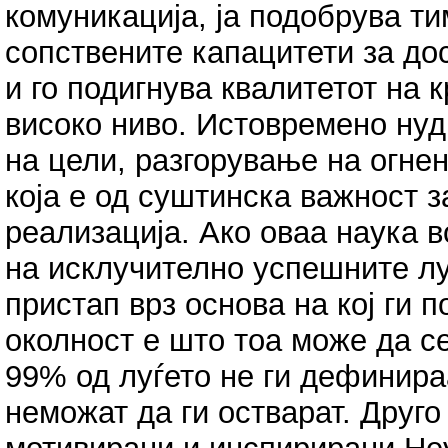
комуникација, ја подобрува ти
сопствените капацитети за до
и го подигнува квалитетот на 
високо ниво. Истовремено нуд
на цели, разгорување на огне
која е од суштинска важност 
реализација. Ако оваа наука 
на исклучително успешните лу
пристап врз основа на кој ги 
околност е што тоа може да с
99% од луѓето не ги дефинира
неможат да ги остварат. Друг