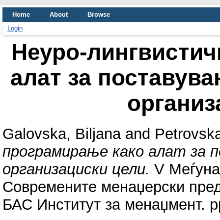
Home
About
Browse
Login
Неуро-лингвистич
алат за поставув
организ
Galovska, Biljana
and
Petrovska
програмирање како алат за п
организациски цели.
V Меѓуна
Современите менаџерски пред
БАС Институт за менаџмент. pp