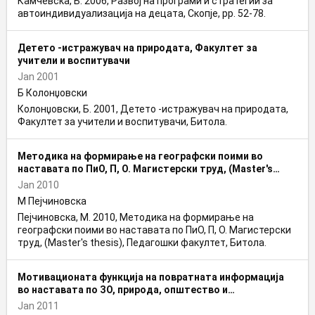
Камчевска, Б. 2006, Развој на програми и стратегии за
автоиндивидуализација на децата, Скопје, pp. 52-78.
Детето -истражувач на природата, Факултет за
учители и воспитувачи
Jan 2001
Б Колонџовски
Колонџовски, Б. 2001, Детето -истражувач на природата,
Факултет за учители и воспитувачи, Битола.
Методика на формирање на географски поими во
наставата по ПиО, П, О. Магистерски труд, (Master's
thesis), Педагошки факултет
Jan 2010
М Пејчиновска
Пејчиновска, М. 2010, Методика на формирање на
географски поими во наставата по ПиО, П, О. Магистерски
труд, (Master's thesis), Педагошки факултет, Битола.
Мотивационата функција на повратната информација
во наставата по ЗО, природа, општество и
подобрувањето на успехот на учениците, Национална
Jan 2011