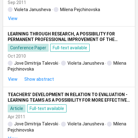
Sep 2011
Violeta Janusheva
Milena Pejchinovska
View
LEARNING THROUGH RESEARCH, A POSSIBILITY FOR
PERMANENT PROFESSIONAL IMPROVEMENT OF THE
TEACHING STAFF IN THE ELEMENTARY EDUCATION
Conference Paper
Full-text available
Oct 2010
Jove Dimitrija Talevski
Violeta Janusheva
Milena
Pejchinovska
View
Show abstract
TEACHERS’ DEVELOPMENT IN RELATION TO EVALUATION -
LEARNING TEAMS AS A POSSIBILITY FOR MORE EFFECTIVE
ASSESSMENT OF STUDENTS’ ACHIEVEMENTS
Article
Full-text available
Apr 2011
Jove Dimitrija Talevski
Violeta Janusheva
Milena
Pejchinovska