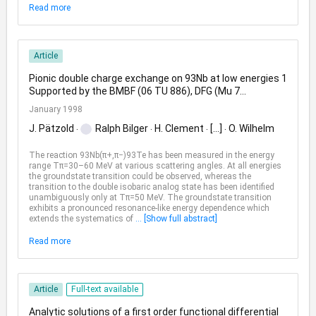
Read more
Article
Pionic double charge exchange on 93Nb at low energies 1
Supported by the BMBF (06 TU 886), DFG (Mu 7...
January 1998
J. Pätzold
Ralph Bilger
H. Clement
[...]
O. Wilhelm
The reaction 93Nb(π+,π−)93Te has been measured in the energy
range Tπ=30–60 MeV at various scattering angles. At all energies
the groundstate transition could be observed, whereas the
transition to the double isobaric analog state has been identified
unambiguously only at Tπ=50 MeV. The groundstate transition
exhibits a pronounced resonance-like energy dependence which
extends the systematics of
... [Show full abstract]
Read more
Article
Full-text available
Analytic solutions of a first order functional differential