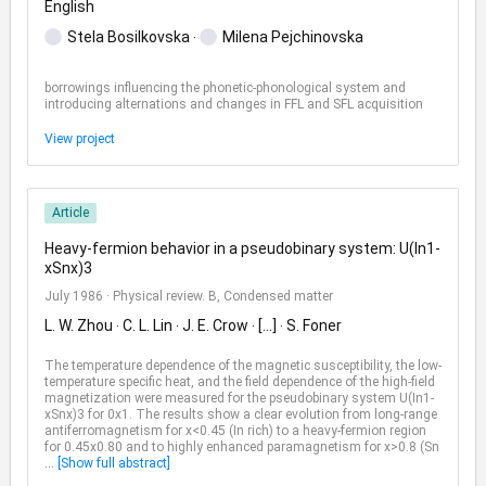
English
Stela Bosilkovska
Milena Pejchinovska
borrowings influencing the phonetic-phonological system and
introducing alternations and changes in FFL and SFL acquisition
View project
Article
Heavy-fermion behavior in a pseudobinary system: U(In1-
xSnx)3
July 1986
·
Physical review. B, Condensed matter
L. W. Zhou
C. L. Lin
J. E. Crow
[...]
S. Foner
The temperature dependence of the magnetic susceptibility, the low-
temperature specific heat, and the field dependence of the high-field
magnetization were measured for the pseudobinary system U(In1-
xSnx)3 for 0x1. The results show a clear evolution from long-range
antiferromagnetism for x<0.45 (In rich) to a heavy-fermion region
for 0.45x0.80 and to highly enhanced paramagnetism for x>0.8 (Sn
... [Show full abstract]