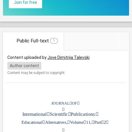
Join for free
Public Full-text
1
Content uploaded by
Jove Dimitrija Talevski
Author content
Content may be subject to copyright.
JOURNAL

OF


International

Scientific

Publica
tions:

Educational

Alternat
ives,

Volume

11,

Part
2
