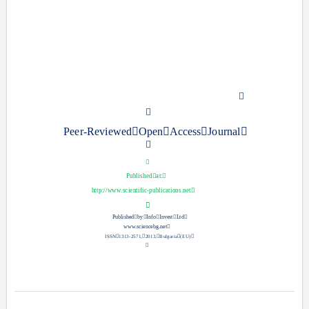


Peer-Reviewed

Open

Acc
ess

Journal



Published

at:

http://www.scientific-publications.net


Published

by

Info

Invest

Ltd

www.sciencebg.net

ISSN

1313-
2571,

2013,

B
ulgaria

(
EU)

