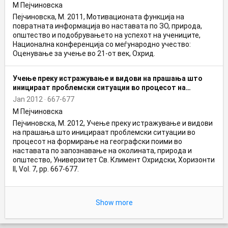
конференција со меѓународно учество: Оценување за
М Пејчиновска
учење во 21-от век
Пејчиновска, М. 2011, Мотивационата функција на
повратната информација во наставата по ЗО, природа,
општество и подобрувањето на успехот на учениците,
Национална конференција со меѓународно учество:
Оценување за учење во 21-от век, Охрид.
Учење преку истражување и видови на прашања што
иницираат проблемски ситуации во процесот на
формирање на географски поими во наставата по
Jan 2012
667-677
запознавање на околината, природа и општество
М Пејчиновска
Пејчиновска, М. 2012, Учење преку истражување и видови
на прашања што иницираат проблемски ситуации во
процесот на формирање на географски поими во
наставата по запознавање на околината, природа и
општество, Универзитет Св. Климент Охридски, Хоризонти
II, Vol. 7, pp. 667-677.
Show more