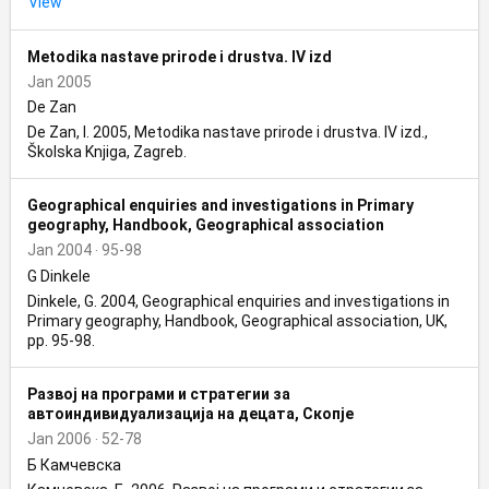
View
Metodika nastave prirode i drustva. IV izd
Jan 2005
De Zan
De Zan, I. 2005, Metodika nastave prirode i drustva. IV izd.,
Školska Knjiga, Zagreb.
Geographical enquiries and investigations in Primary
geography, Handbook, Geographical association
Jan 2004
95-98
G Dinkele
Dinkele, G. 2004, Geographical enquiries and investigations in
Primary geography, Handbook, Geographical association, UK,
pp. 95-98.
Развој на програми и стратегии за
автоиндивидуализација на децата, Скопје
Jan 2006
52-78
Б Камчевска