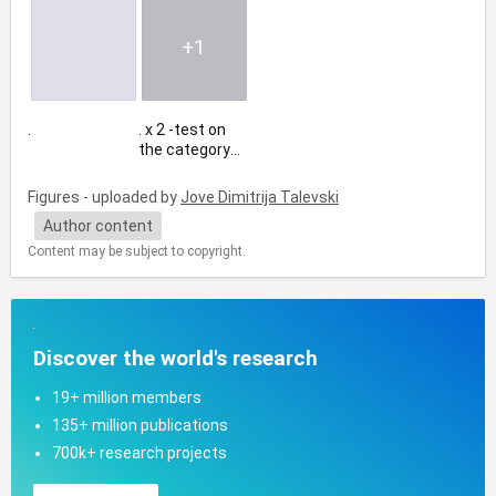
comprehensio
n and
+1
application
from the topic
Traffic
Education
.
. x 2 -test on
the category
knowledge
from the topic
Figures - uploaded by
Jove Dimitrija Talevski
Traffic
Author content
Education
Content may be subject to copyright.
Discover the world's research
19+ million members
135+ million publications
700k+ research projects