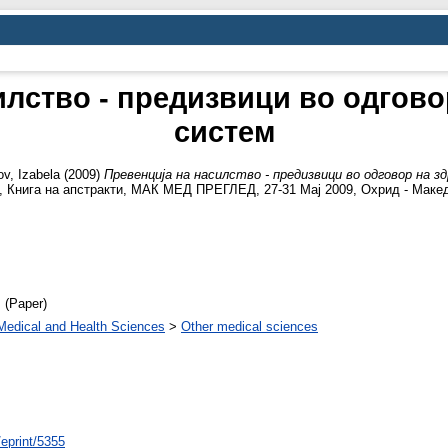
илство - предизвици во одгово
систем
ov, Izabela
(2009)
Превенција на насилство - предизвици во одговор на 
, Книга на апстракти, МАК МЕД ПРЕГЛЕД, 27-31 Мај 2009, Охрид - Македо
 (Paper)
Medical and Health Sciences
>
Other medical sciences
/eprint/5355