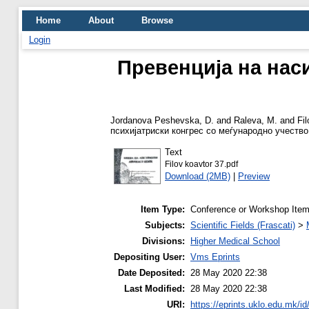
Home
About
Browse
Login
Превенција на нас
Jordanova Peshevska, D.
and
Raleva, M.
and
Fil
психијатриски конгрес со меѓународно учество
Text
Filov koavtor 37.pdf
Download (2MB)
|
Preview
Item Type:
Conference or Workshop Item
Subjects:
Scientific Fields (Frascati)
>
Divisions:
Higher Medical School
Depositing User:
Vms Eprints
Date Deposited:
28 May 2020 22:38
Last Modified:
28 May 2020 22:38
URI:
https://eprints.uklo.edu.mk/id