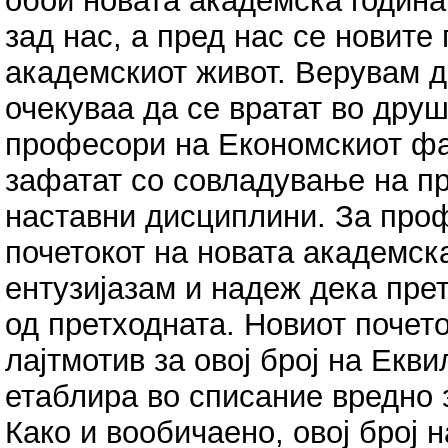
обои новата академска година
зад нас, а пред нас се новите
академскиот живот. Верувам д
очекуваа да се вратат во друш
професори на Економскиот фа
зафатат со совладување на п
наставни дисциплини. За проф
почетокот на новата академска
ентузијазам и надеж дека пре
од претходната. Новиот почето
лајтмотив за овој број на Екв
етаблира во списание вредно з
Како и вообичаено, овој број