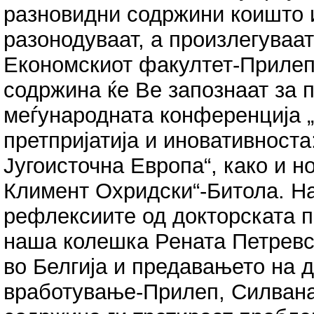
разновидни содржини коишто 
разонодуваат, а произлегуваат
Економскиот факултет-Прилеп
содржина ќе Ве запознаат за 
меѓународната конференција „
претпријатија и иновативност
Југоисточна Европа“, како и н
Климент Охридски“-Битола. На
рефлексиите од докторската 
наша колешка Рената Петревск
во Белгија и предавањето на 
вработување-Прилеп, Силвана