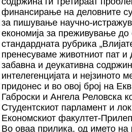
содржина ги третираат пробле
финансирање на деловните суб
за пишување научно-истражува
економија за преживување до 
стандардната рубрика „Влијате
пренесуваме животниот пат и 
забавна и деукативна содржин
интелегенцијата и нејзиното м
придонес и во овој број на Ек
Габроски и Ангела Реловска к
Студентскиот парламент и ло
Економскиот факултет-Прилеп
Во оваа прилика, од името на