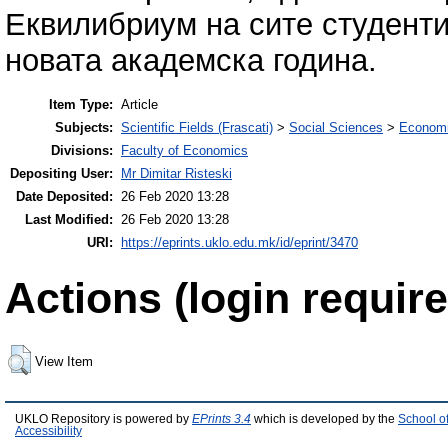
Еквилибриум на сите студенти
новата академска година.
Item Type:
Article
Subjects:
Scientific Fields (Frascati)
>
Social Sciences
>
Economi
Divisions:
Faculty of Economics
Depositing User:
Mr Dimitar Risteski
Date Deposited:
26 Feb 2020 13:28
Last Modified:
26 Feb 2020 13:28
URI:
https://eprints.uklo.edu.mk/id/eprint/3470
Actions (login require
View Item
UKLO Repository is powered by
EPrints 3.4
which is developed by the
School o
Accessibility