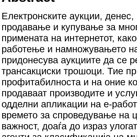
Електронските аукции, денес,
продавање и купување за мно
примената на интернетот, как
работење и намножувањето на
придонесува аукциите да се 
трансакциски трошоци. Тие пр
профитабилноста и на оние кои
продаваат производите и услуг
одделни апликации на е-работ
времето за спроведување на ц
важност, доаѓа до израз улога