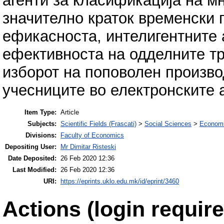
агенти за класификација на м
значително краток временски 
ефикасноста, интелигентните 
ефективноста на одделните тр
изборот на поповолен произво
учесниците во електронските 
Item Type:
Article
Subjects:
Scientific Fields (Frascati)
>
Social Sciences
>
Economi
Divisions:
Faculty of Economics
Depositing User:
Mr Dimitar Risteski
Date Deposited:
26 Feb 2020 12:36
Last Modified:
26 Feb 2020 12:36
URI:
https://eprints.uklo.edu.mk/id/eprint/3460
Actions (login require