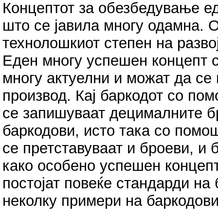
Концептот за обезбедување ед
што се јавила многу одамна. О
технолошкиот степен на разво
Еден многу успешен концепт с
многу актуелни и можат да се 
производ. Кај баркодот со по
се запишуваат децималните б
баркодови, исто така со помо
се претставуваат и броеви, и 
како особено успешен концепт
постојат повеќе стандарди на
неколку примери на баркодови