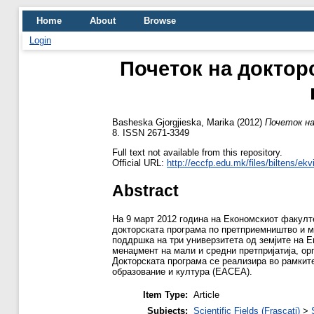
Home
About
Browse
Login
Почеток на доктор
Basheska Gjorgjieska, Marika
(2012)
Почеток на
8. ISSN 2671-3349
Full text not available from this repository.
Official URL:
http://eccfp.edu.mk/files/biltens/ekv
Abstract
На 9 март 2012 година на Економскиот факулте
докторската програма по претприемништво и ме
поддршка на три универзитета од земјите на Е
менаџмент на мали и средни претпријатија, ор
Докторската програма се реализира во рамките
образование и култура (EACEA).
Item Type:
Article
Subjects:
Scientific Fields (Frascati)
>