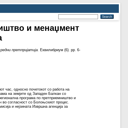
ништво и менаџмент
а
редни претпријатија.
Еквилибриум (6). pp. 6-
от час, односно почетокот со работа на
рама на земјите од Западен Балкан со
 регионална програма по претприемништво и
ан во согласност со Болоњскиот процес.
исија и нејзината Извршна агенција за