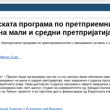
ската програма по претприем
на мали и средни претпријатиј
 докторската програма по претприемништво и менаџмент на мали и с
ilibrium_6.pd...
т – Прилеп беше организиран настан со кој свечено беше обележан први
наџмент на мали и средни претпријатија, како заедничка студиска прог
вропската унија. Оваа докторска студиска програма е првата заедничка
ганизирана како трет циклус студии на универзитетите од Западен Балк
 на Темпус проектот и во најголем дел е финансирана од Европската ком
Social Sciences
>
Economics and Business