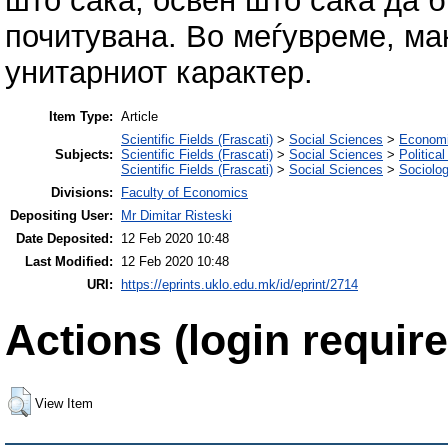
што сака, освен што сака да 
почитувана. Во меѓувреме, ма
унитарниот карактер.
Item Type:
Article
Scientific Fields (Frascati)
>
Social Sciences
>
Economi
Subjects:
Scientific Fields (Frascati)
>
Social Sciences
>
Politica
Scientific Fields (Frascati)
>
Social Sciences
>
Sociolo
Divisions:
Faculty of Economics
Depositing User:
Mr Dimitar Risteski
Date Deposited:
12 Feb 2020 10:48
Last Modified:
12 Feb 2020 10:48
URI:
https://eprints.uklo.edu.mk/id/eprint/2714
Actions (login require
View Item